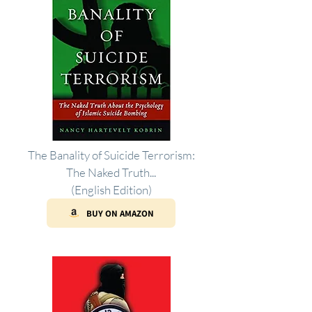
The Banality of Suicide Terrorism:
The Naked Truth...
(English Edition)
BUY ON AMAZON