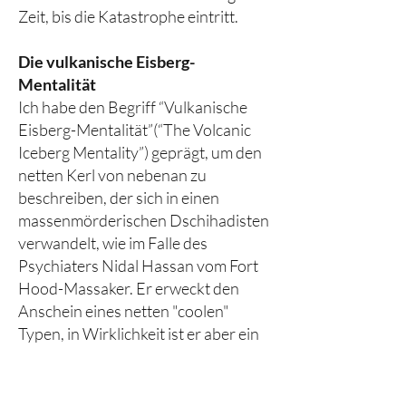
Zeit, bis die Katastrophe eintritt.
Die vulkanische Eisberg-
Mentalität
Ich habe den Begriff “Vulkanische
Eisberg-Mentalität”(“The Volcanic
Iceberg Mentality”) geprägt, um den
netten Kerl von nebenan zu
beschreiben, der sich in einen
massenmörderischen Dschihadisten
verwandelt, wie im Falle des
Psychiaters Nidal Hassan vom Fort
Hood-Massaker. Er erweckt den
Anschein eines netten "coolen"
Typen, in Wirklichkeit ist er aber ein
brodelnder Vulkan voller Wut.
Ideologien entstehen aus