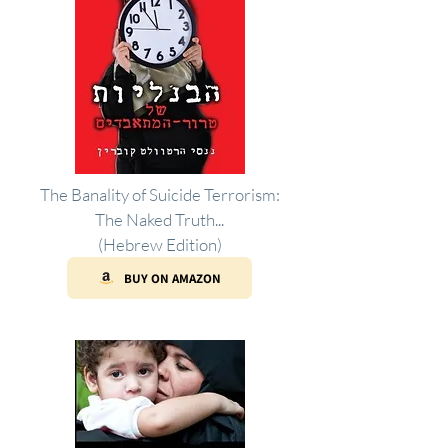
The Banality of Suicide Terrorism:
The Naked Truth...
(Hebrew Edition)
BUY ON AMAZON